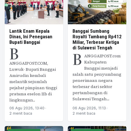
Lantik Enam Kepala
Banggai Sumbang
Dinas, Ini Penegasan
Royalti Tambang Rp412
Bupati Banggai
Miliar, Terbesar Ketiga
B
di Sulawesi Tengah
B
ANGGAIPOST.com
Kabupaten
ANGGAIPOST.COM,
Banggai menjadi
Luwuk- Bupati Banggai
salah satu penyumbang
Amirudin kembali
penerimaan negara
melantik sejumlah
terbesar dari sektor
pejabat pimpinan tinggi
pertambangan di
pratama eselon IIb di
Sulawesi Tengah....
lingkungan...
06 Agu 2026, 13:40
•
06 Agu 2026, 11:13
•
2 menit baca
2 menit baca