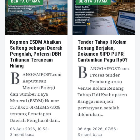
BERITA UTAMA
BERITA UTAMA
Kepmen ESDM Abaikan
Tender Tahap II Kolam
Sulteng sebagai Daerah
Renang Berjalan,
Pengolah, Potensi DBH
Dokumen SIPD PUPR
Triliunan Terancam
Cantumkan Pagu Rp0?
B
Hilang
ANGGAIPOST.com
B
ANGGAIPOST.com
Proses tender
Keputusan
Pembangunan
Menteri Energi
Venue Kolam Renang
dan Sumber Daya
Tahap II di Ksabupaten
Mineral (ESDM) Nomor
Banggai menjadi
157.K/KU.01/MEM.S/2026
pertanyaan setelah
tentang Penetapan
ditemukan...
Daerah Penghasil dan...
06 Agu 2026, 10:53
•
06 Agu 2026, 07:56
•
3 menit baca
3 menit baca