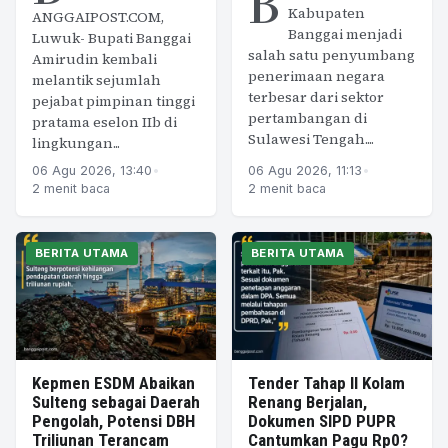
B
Kabupaten
ANGGAIPOST.COM,
Banggai menjadi
Luwuk- Bupati Banggai
salah satu penyumbang
Amirudin kembali
penerimaan negara
melantik sejumlah
terbesar dari sektor
pejabat pimpinan tinggi
pertambangan di
pratama eselon IIb di
Sulawesi Tengah....
lingkungan...
06 Agu 2026, 13:40
•
06 Agu 2026, 11:13
•
2 menit baca
2 menit baca
BERITA UTAMA
BERITA UTAMA
Kepmen ESDM Abaikan
Tender Tahap II Kolam
Sulteng sebagai Daerah
Renang Berjalan,
Pengolah, Potensi DBH
Dokumen SIPD PUPR
Triliunan Terancam
Cantumkan Pagu Rp0?