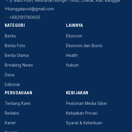
Jl. Batu Putih, Kelurahan Bungin Timur, Luwuk, Kab. Banggai
✉
banggaipost@gmail.com
+682191780605
KATEGORI
LAINNYA
Berita
Ekonomi
Berita Foto
Ekonomi dan Bisnis
Berita Utama
Health
Breaking News
Hukum
Desa
Editorial
PERUSAHAAN
KEBIJAKAN
Tentang Kami
Pedoman Media Siber
Redaksi
Kebijakan Privasi
Karier
Syarat & Ketentuan