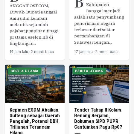
B
Kabupaten
ANGGAIPOST.COM,
Banggai menjadi
Luwuk- Bupati Banggai
salah satu penyumbang
Amirudin kembali
penerimaan negara
melantik sejumlah
terbesar dari sektor
pejabat pimpinan tinggi
pertambangan di
pratama eselon IIb di
Sulawesi Tengah....
lingkungan...
14 jam lalu
•
2 menit baca
17 jam lalu
•
2 menit baca
BERITA UTAMA
BERITA UTAMA
Kepmen ESDM Abaikan
Tender Tahap II Kolam
Sulteng sebagai Daerah
Renang Berjalan,
Pengolah, Potensi DBH
Dokumen SIPD PUPR
Triliunan Terancam
Cantumkan Pagu Rp0?
Hilang