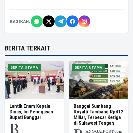
BAGIKAN:
BERITA TERKAIT
BERITA UTAMA
BERITA UTAMA
Lantik Enam Kepala
Banggai Sumbang
Dinas, Ini Penegasan
Royalti Tambang Rp412
Bupati Banggai
Miliar, Terbesar Ketiga
B
di Sulawesi Tengah
ANGGAIPOST.com