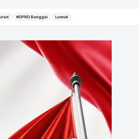
Murad
#DPRD Banggai
Luwuk