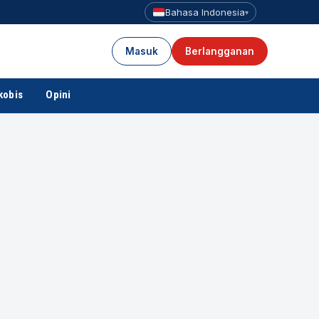
Bahasa Indonesia
▾
Masuk
Berlangganan
kobis
Opini