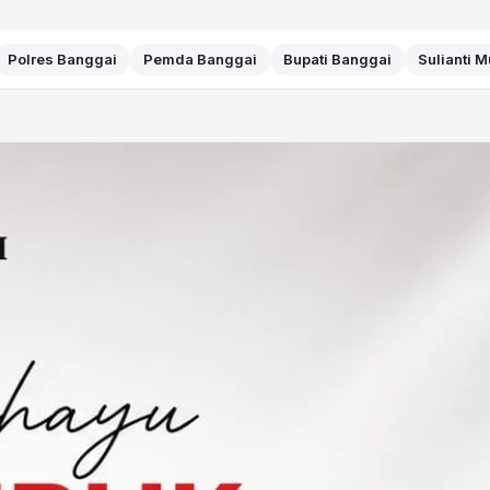
Polres Banggai
Pemda Banggai
Bupati Banggai
Sulianti 