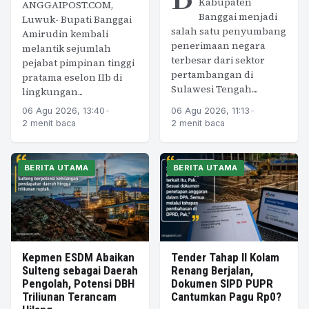
Kabupaten
ANGGAIPOST.COM,
Banggai menjadi
Luwuk- Bupati Banggai
salah satu penyumbang
Amirudin kembali
penerimaan negara
melantik sejumlah
terbesar dari sektor
pejabat pimpinan tinggi
pertambangan di
pratama eselon IIb di
Sulawesi Tengah....
lingkungan...
06 Agu 2026, 13:40
•
06 Agu 2026, 11:13
•
2 menit baca
2 menit baca
BERITA UTAMA
BERITA UTAMA
Kepmen ESDM Abaikan
Tender Tahap II Kolam
Sulteng sebagai Daerah
Renang Berjalan,
Pengolah, Potensi DBH
Dokumen SIPD PUPR
Triliunan Terancam
Cantumkan Pagu Rp0?