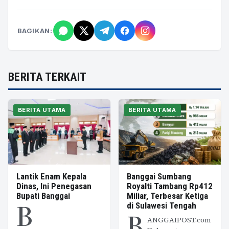
BAGIKAN:
BERITA TERKAIT
BERITA UTAMA
BERITA UTAMA
Lantik Enam Kepala
Banggai Sumbang
Dinas, Ini Penegasan
Royalti Tambang Rp412
Bupati Banggai
Miliar, Terbesar Ketiga
B
di Sulawesi Tengah
B
ANGGAIPOST.com