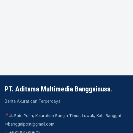
PT. Aditama Multimedia Banggainusa
.
Berita Akurat dan Terpercaya
Jl. Batu Putih, Kelurahan Bungin Timur, Luwuk, Kab. Banggai
✉
banggaipost@gmail.com
+682191780605