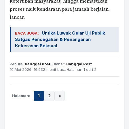
ketertiban masyarakat, hingga memastikan
proses naik kendaraan para jamaah berjalan
lancar.
Untika Luwuk Gelar Uji Publik
BACA JUGA:
Satgas Pencegahan & Penanganan
Kekerasan Seksual
Penulis:
Banggai Post
Sumber:
Banggai Post
10 Mei 2026, 16:53
2 menit baca
Halaman 1 dari 2
Halaman:
1
2
»