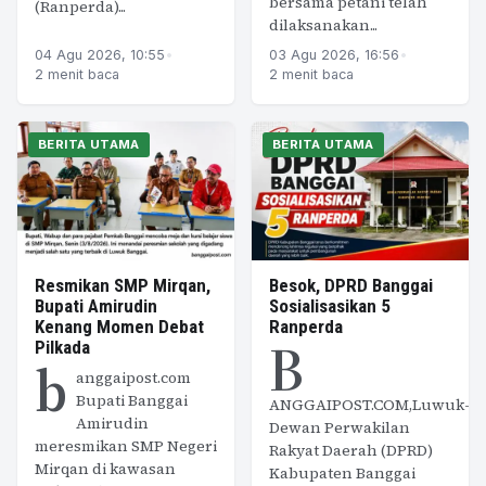
bersama petani telah
(Ranperda)...
dilaksanakan...
04 Agu 2026, 10:55
•
03 Agu 2026, 16:56
•
2 menit baca
2 menit baca
BERITA UTAMA
BERITA UTAMA
Resmikan SMP Mirqan,
Besok, DPRD Banggai
Bupati Amirudin
Sosialisasikan 5
Kenang Momen Debat
Ranperda
B
Pilkada
b
anggaipost.com
Bupati Banggai
ANGGAIPOST.COM,Luwuk-
Amirudin
Dewan Perwakilan
meresmikan SMP Negeri
Rakyat Daerah (DPRD)
Mirqan di kawasan
Kabupaten Banggai