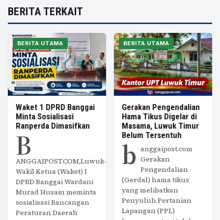
BERITA TERKAIT
BERITA UTAMA
BERITA UTAMA
Waket 1 DPRD Banggai
Gerakan Pengendalian
Minta Sosialisasi
Hama Tikus Digelar di
Ranperda Dimasifkan
Masama, Luwuk Timur
B
Belum Tersentuh
b
anggaipost.com
Gerakan
ANGGAIPOST.COM,Luwuk-
Pengendalian
Wakil Ketua (Waket) I
(Gerdal) hama tikus
DPRD Banggai Wardani
yang melibatkan
Murad Husain meminta
Penyuluh Pertanian
sosialisasi Rancangan
Lapangan (PPL)
Peraturan Daerah