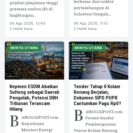
terbesar dari sektor
pejabat pimpinan tinggi
pertambangan di
pratama eselon IIb di
Sulawesi Tengah....
lingkungan...
06 Agu 2026, 13:40
•
06 Agu 2026, 11:13
•
2 menit baca
2 menit baca
BERITA UTAMA
BERITA UTAMA
Kepmen ESDM Abaikan
Tender Tahap II Kolam
Sulteng sebagai Daerah
Renang Berjalan,
Pengolah, Potensi DBH
Dokumen SIPD PUPR
Triliunan Terancam
Cantumkan Pagu Rp0?
B
Hilang
ANGGAIPOST.com
B
ANGGAIPOST.com
Proses tender
Keputusan
Pembangunan
Menteri Energi
Venue Kolam Renang