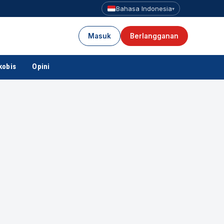
Bahasa Indonesia
▾
Masuk
Berlangganan
kobis
Opini