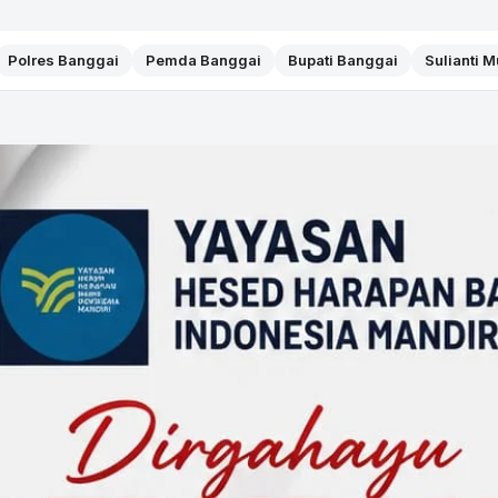
Polres Banggai
Pemda Banggai
Bupati Banggai
Sulianti 