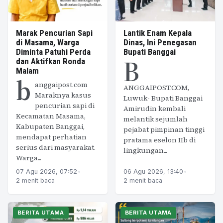
Marak Pencurian Sapi
Lantik Enam Kepala
di Masama, Warga
Dinas, Ini Penegasan
Diminta Patuhi Perda
Bupati Banggai
B
dan Aktifkan Ronda
Malam
b
anggaipost.com
ANGGAIPOST.COM,
Maraknya kasus
Luwuk- Bupati Banggai
pencurian sapi di
Amirudin kembali
Kecamatan Masama,
melantik sejumlah
Kabupaten Banggai,
pejabat pimpinan tinggi
mendapat perhatian
pratama eselon IIb di
serius dari masyarakat.
lingkungan...
Warga...
07 Agu 2026, 07:52
•
06 Agu 2026, 13:40
•
2 menit baca
2 menit baca
BERITA UTAMA
BERITA UTAMA