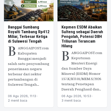
Banggai Sumbang
Kepmen ESDM Abaikan
Royalti Tambang Rp412
Sulteng sebagai Daerah
Miliar, Terbesar Ketiga
Pengolah, Potensi DBH
di Sulawesi Tengah
Triliunan Terancam
B
Hilang
ANGGAIPOST.com
B
ANGGAIPOST.com
Kabupaten
Keputusan
Banggai menjadi
Menteri Energi
salah satu penyumbang
dan Sumber Daya
penerimaan negara
Mineral (ESDM) Nomor
terbesar dari sektor
157.K/KU.01/MEM.S/2026
pertambangan di
tentang Penetapan
Sulawesi Tengah....
Daerah Penghasil dan...
06 Agu 2026, 11:13
•
06 Agu 2026, 10:53
•
2 menit baca
3 menit baca