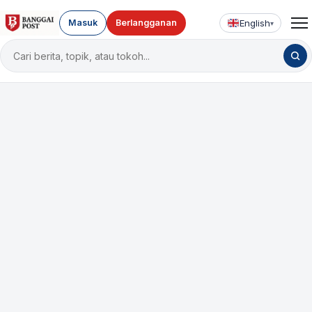
English
Masuk
Berlangganan
▾
Cari
berita