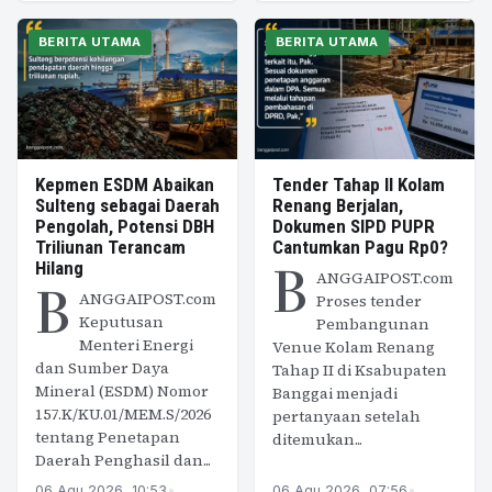
BERITA UTAMA
BERITA UTAMA
Kepmen ESDM Abaikan
Tender Tahap II Kolam
Sulteng sebagai Daerah
Renang Berjalan,
Pengolah, Potensi DBH
Dokumen SIPD PUPR
Triliunan Terancam
Cantumkan Pagu Rp0?
B
Hilang
ANGGAIPOST.com
B
ANGGAIPOST.com
Proses tender
Keputusan
Pembangunan
Menteri Energi
Venue Kolam Renang
dan Sumber Daya
Tahap II di Ksabupaten
Mineral (ESDM) Nomor
Banggai menjadi
157.K/KU.01/MEM.S/2026
pertanyaan setelah
tentang Penetapan
ditemukan...
Daerah Penghasil dan...
06 Agu 2026, 10:53
•
06 Agu 2026, 07:56
•