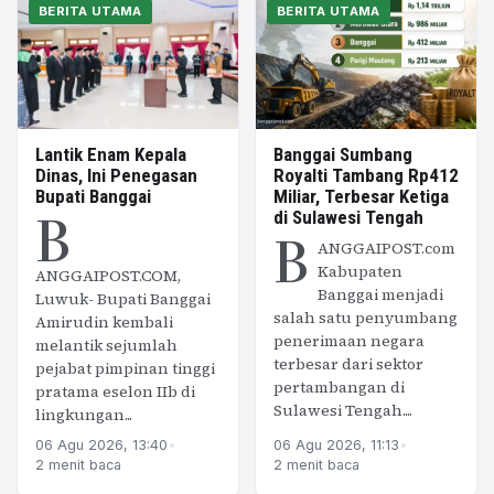
BERITA UTAMA
BERITA UTAMA
Lantik Enam Kepala
Banggai Sumbang
Dinas, Ini Penegasan
Royalti Tambang Rp412
Bupati Banggai
Miliar, Terbesar Ketiga
B
di Sulawesi Tengah
B
ANGGAIPOST.com
Kabupaten
ANGGAIPOST.COM,
Banggai menjadi
Luwuk- Bupati Banggai
salah satu penyumbang
Amirudin kembali
penerimaan negara
melantik sejumlah
terbesar dari sektor
pejabat pimpinan tinggi
pertambangan di
pratama eselon IIb di
Sulawesi Tengah....
lingkungan...
06 Agu 2026, 13:40
•
06 Agu 2026, 11:13
•
2 menit baca
2 menit baca