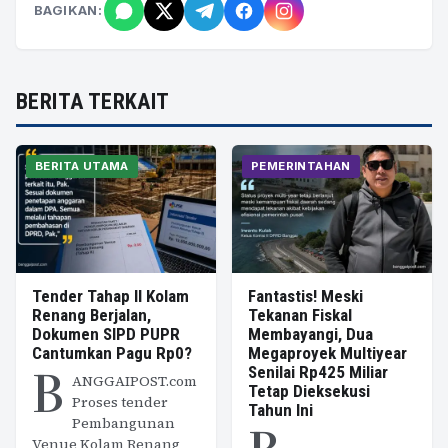
BAGIKAN:
BERITA TERKAIT
BERITA UTAMA
PEMERINTAHAN
Tender Tahap II Kolam
Fantastis! Meski
Renang Berjalan,
Tekanan Fiskal
Dokumen SIPD PUPR
Membayangi, Dua
Cantumkan Pagu Rp0?
Megaproyek Multiyear
B
Senilai Rp425 Miliar
ANGGAIPOST.com
Tetap Dieksekusi
Proses tender
Tahun Ini
Pembangunan
Venue Kolam Renang