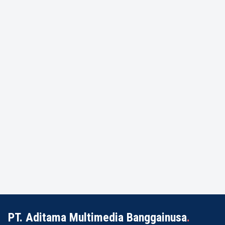
PT. Aditama Multimedia Banggainusa
.