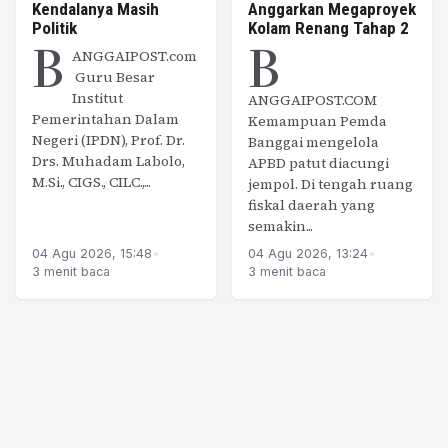
Kendalanya Masih
Anggarkan Megaproyek
Politik
Kolam Renang Tahap 2
B
B
ANGGAIPOST.com
Guru Besar
Institut
ANGGAIPOST.COM
Pemerintahan Dalam
Kemampuan Pemda
Negeri (IPDN), Prof. Dr.
Banggai mengelola
Drs. Muhadam Labolo,
APBD patut diacungi
M.Si., CIGS., CILC.,...
jempol. Di tengah ruang
fiskal daerah yang
semakin...
04 Agu 2026, 15:48
•
04 Agu 2026, 13:24
•
3 menit baca
3 menit baca