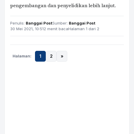
pengembangan dan penyelidikan lebih lanjut.
Penulis:
Banggai Post
Sumber:
Banggai Post
30 Mei 2021, 10:51
2 menit baca
Halaman 1 dari 2
Halaman:
1
2
»