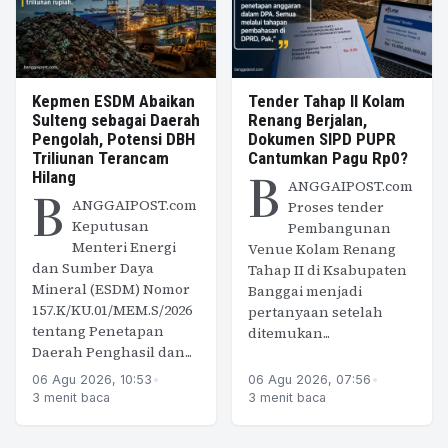
Kepmen ESDM Abaikan
Tender Tahap II Kolam
Sulteng sebagai Daerah
Renang Berjalan,
Pengolah, Potensi DBH
Dokumen SIPD PUPR
Triliunan Terancam
Cantumkan Pagu Rp0?
B
Hilang
ANGGAIPOST.com
B
ANGGAIPOST.com
Proses tender
Keputusan
Pembangunan
Menteri Energi
Venue Kolam Renang
dan Sumber Daya
Tahap II di Ksabupaten
Mineral (ESDM) Nomor
Banggai menjadi
157.K/KU.01/MEM.S/2026
pertanyaan setelah
tentang Penetapan
ditemukan...
Daerah Penghasil dan...
06 Agu 2026, 10:53
•
06 Agu 2026, 07:56
•
3 menit baca
3 menit baca