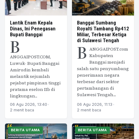
Lantik Enam Kepala
Banggai Sumbang
Dinas, Ini Penegasan
Royalti Tambang Rp412
Bupati Banggai
Miliar, Terbesar Ketiga
B
di Sulawesi Tengah
B
ANGGAIPOST.com
Kabupaten
ANGGAIPOST.COM,
Banggai menjadi
Luwuk- Bupati Banggai
salah satu penyumbang
Amirudin kembali
penerimaan negara
melantik sejumlah
terbesar dari sektor
pejabat pimpinan tinggi
pertambangan di
pratama eselon IIb di
Sulawesi Tengah....
lingkungan...
06 Agu 2026, 13:40
•
06 Agu 2026, 11:13
•
2 menit baca
2 menit baca
BERITA UTAMA
BERITA UTAMA