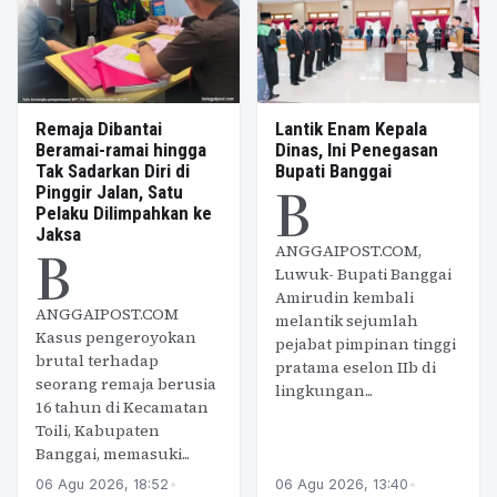
Remaja Dibantai
Lantik Enam Kepala
Beramai-ramai hingga
Dinas, Ini Penegasan
Tak Sadarkan Diri di
Bupati Banggai
B
Pinggir Jalan, Satu
Pelaku Dilimpahkan ke
Jaksa
B
ANGGAIPOST.COM,
Luwuk- Bupati Banggai
Amirudin kembali
ANGGAIPOST.COM
melantik sejumlah
Kasus pengeroyokan
pejabat pimpinan tinggi
brutal terhadap
pratama eselon IIb di
seorang remaja berusia
lingkungan...
16 tahun di Kecamatan
Toili, Kabupaten
Banggai, memasuki...
06 Agu 2026, 18:52
•
06 Agu 2026, 13:40
•