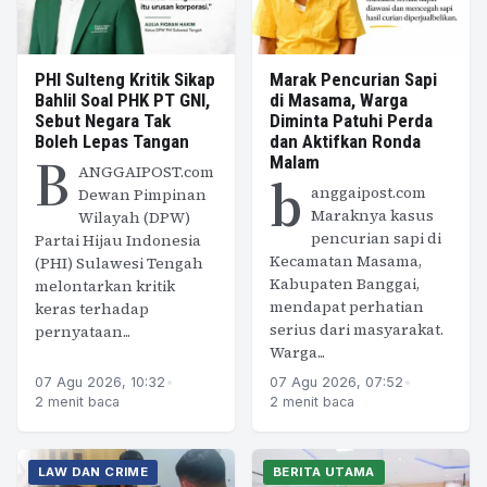
PHI Sulteng Kritik Sikap
Marak Pencurian Sapi
Bahlil Soal PHK PT GNI,
di Masama, Warga
Sebut Negara Tak
Diminta Patuhi Perda
Boleh Lepas Tangan
dan Aktifkan Ronda
B
Malam
ANGGAIPOST.com
b
anggaipost.com
Dewan Pimpinan
Maraknya kasus
Wilayah (DPW)
pencurian sapi di
Partai Hijau Indonesia
Kecamatan Masama,
(PHI) Sulawesi Tengah
Kabupaten Banggai,
melontarkan kritik
mendapat perhatian
keras terhadap
serius dari masyarakat.
pernyataan...
Warga...
07 Agu 2026, 10:32
•
07 Agu 2026, 07:52
•
2 menit baca
2 menit baca
LAW DAN CRIME
BERITA UTAMA