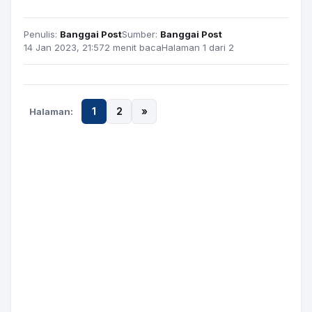
Penulis:
Banggai Post
Sumber:
Banggai Post
14 Jan 2023, 21:57
2 menit baca
Halaman 1 dari 2
Halaman:
1
2
»