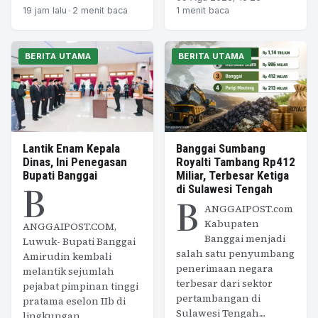
19 jam lalu
•
2 menit baca
1 menit baca
BERITA UTAMA
BERITA UTAMA
Lantik Enam Kepala
Banggai Sumbang
Dinas, Ini Penegasan
Royalti Tambang Rp412
Bupati Banggai
Miliar, Terbesar Ketiga
B
di Sulawesi Tengah
B
ANGGAIPOST.com
Kabupaten
ANGGAIPOST.COM,
Banggai menjadi
Luwuk- Bupati Banggai
salah satu penyumbang
Amirudin kembali
penerimaan negara
melantik sejumlah
terbesar dari sektor
pejabat pimpinan tinggi
pertambangan di
pratama eselon IIb di
Sulawesi Tengah....
lingkungan...