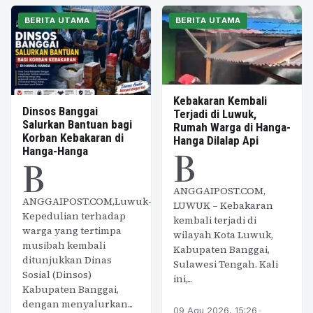
BERITA UTAMA
BERITA UTAMA
Kebakaran Kembali
Dinsos Banggai
Terjadi di Luwuk,
Salurkan Bantuan bagi
Rumah Warga di Hanga-
Korban Kebakaran di
Hanga Dilalap Api
B
Hanga-Hanga
B
ANGGAIPOST.COM,
ANGGAIPOST.COM,Luwuk–
LUWUK – Kebakaran
Kepedulian terhadap
kembali terjadi di
warga yang tertimpa
wilayah Kota Luwuk,
musibah kembali
Kabupaten Banggai,
ditunjukkan Dinas
Sulawesi Tengah. Kali
Sosial (Dinsos)
ini,...
Kabupaten Banggai,
dengan menyalurkan...
09 Agu 2026, 15:26
•