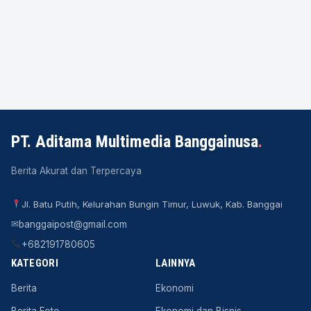
PT. Aditama Multimedia Banggainusa
.
Berita Akurat dan Terpercaya
Jl. Batu Putih, Kelurahan Bungin Timur, Luwuk, Kab. Banggai
✉
banggaipost@gmail.com
+682191780605
KATEGORI
LAINNYA
Berita
Ekonomi
Berita Foto
Ekonomi dan Bisnis