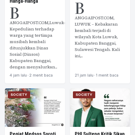
B
Hanga-Hanga
B
ANGGAIPOST.COM,
ANGGAIPOST.COM,Luwuk–
LUWUK – Kebakaran
Kepedulian terhadap
kembali terjadi di
warga yang tertimpa
wilayah Kota Luwuk,
musibah kembali
Kabupaten Banggai,
ditunjukkan Dinas
Sulawesi Tengah. Kali
Sosial (Dinsos)
ini,...
Kabupaten Banggai,
dengan menyalurkan...
4 jam lalu
•
2 menit baca
21 jam lalu
•
1 menit baca
SOCIETY
SOCIETY
Pegiat Medsos Soroti
PHI Sulteng Kritik Sikap