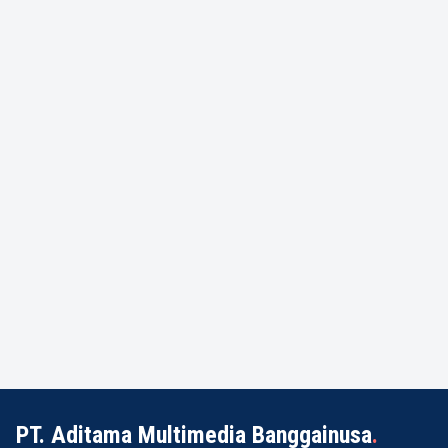
PT. Aditama Multimedia Banggainusa
.