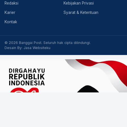
Redaksi
Kebijakan Privasi
Karier
Syarat & Ketentuan
Kontak
© 2026 Banggai Post. Seluruh hak cipta dilindungi.
Desain By:
Jasa Websiteku