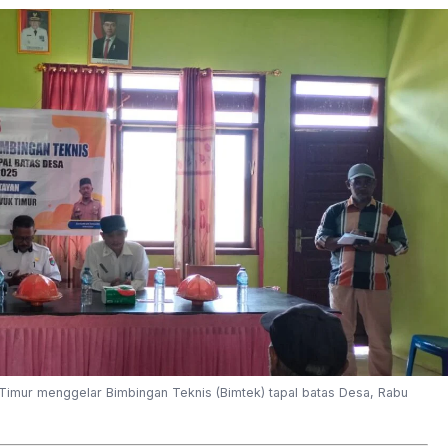
imur menggelar Bimbingan Teknis (Bimtek) tapal batas Desa, Rabu