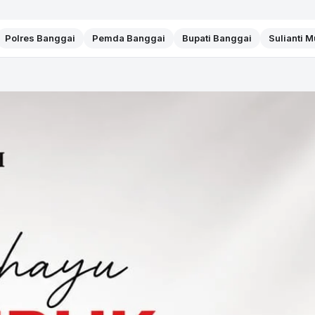
Polres Banggai
Pemda Banggai
Bupati Banggai
Sulianti 