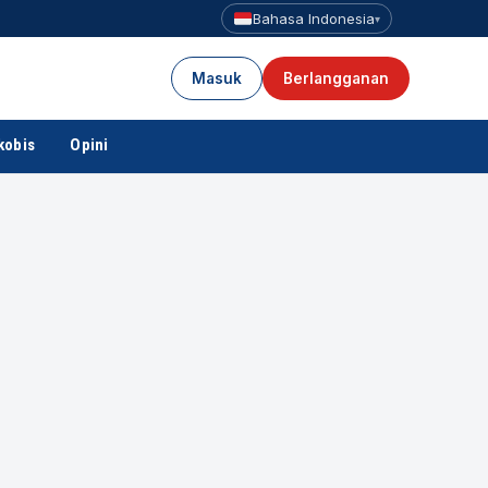
Bahasa Indonesia
▾
Masuk
Berlangganan
kobis
Opini