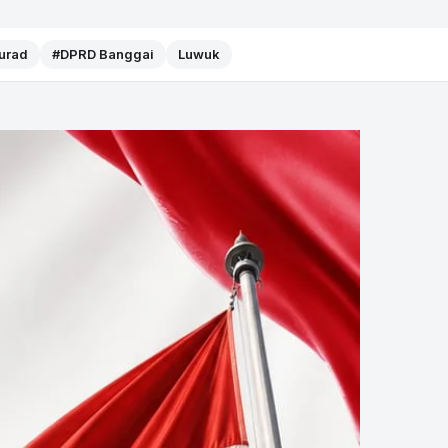
Murad
#DPRD Banggai
Luwuk