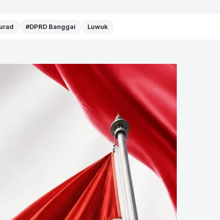
Murad
#DPRD Banggai
Luwuk