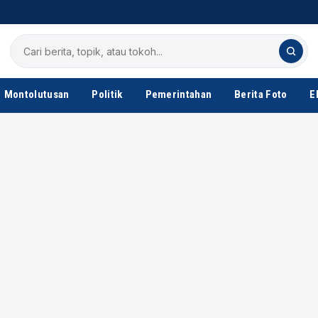
Cari
berita
Montolutusan
Politik
Pemerintahan
Berita Foto
E