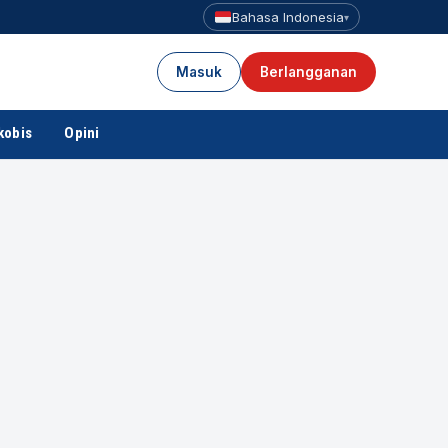
Bahasa Indonesia
▾
Masuk
Berlangganan
kobis
Opini