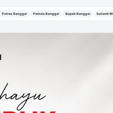
Polres Banggai
Pemda Banggai
Bupati Banggai
Sulianti 