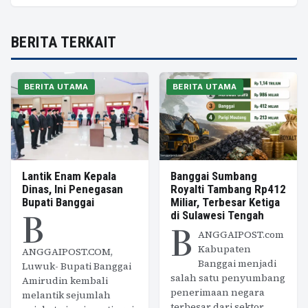
BERITA TERKAIT
BERITA UTAMA
BERITA UTAMA
Lantik Enam Kepala
Banggai Sumbang
Dinas, Ini Penegasan
Royalti Tambang Rp412
Bupati Banggai
Miliar, Terbesar Ketiga
B
di Sulawesi Tengah
B
ANGGAIPOST.com
Kabupaten
ANGGAIPOST.COM,
Banggai menjadi
Luwuk- Bupati Banggai
salah satu penyumbang
Amirudin kembali
penerimaan negara
melantik sejumlah
terbesar dari sektor