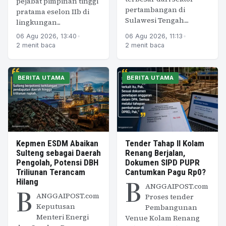
pejabat pimpinan tinggi
pertambangan di
pratama eselon IIb di
Sulawesi Tengah....
lingkungan...
06 Agu 2026, 13:40
•
06 Agu 2026, 11:13
•
2 menit baca
2 menit baca
BERITA UTAMA
BERITA UTAMA
Kepmen ESDM Abaikan
Tender Tahap II Kolam
Sulteng sebagai Daerah
Renang Berjalan,
Pengolah, Potensi DBH
Dokumen SIPD PUPR
Triliunan Terancam
Cantumkan Pagu Rp0?
B
Hilang
ANGGAIPOST.com
B
ANGGAIPOST.com
Proses tender
Keputusan
Pembangunan
Menteri Energi
Venue Kolam Renang