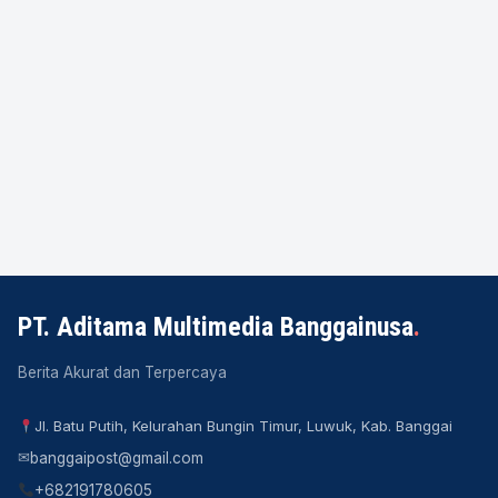
PT. Aditama Multimedia Banggainusa
.
Berita Akurat dan Terpercaya
Jl. Batu Putih, Kelurahan Bungin Timur, Luwuk, Kab. Banggai
✉
banggaipost@gmail.com
+682191780605