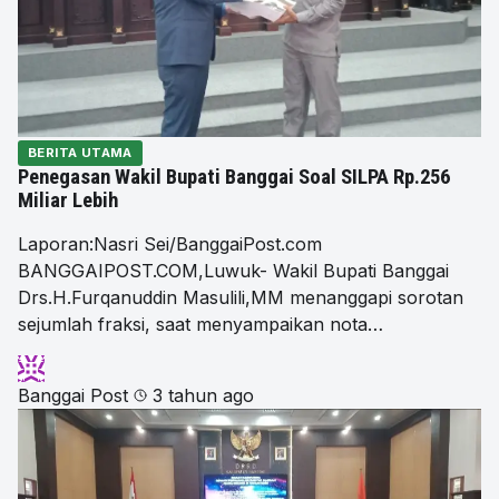
BERITA UTAMA
Penegasan Wakil Bupati Banggai Soal SILPA Rp.256
Miliar Lebih
Laporan:Nasri Sei/BanggaiPost.com
BANGGAIPOST.COM,Luwuk- Wakil Bupati Banggai
Drs.H.Furqanuddin Masulili,MM menanggapi sorotan
sejumlah fraksi, saat menyampaikan nota…
Banggai Post
3 tahun ago