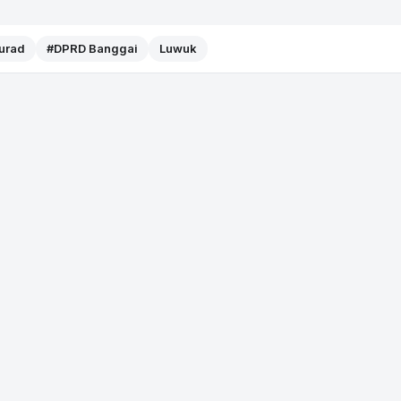
Murad
#DPRD Banggai
Luwuk