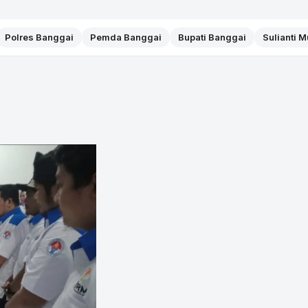
Polres Banggai
Pemda Banggai
Bupati Banggai
Sulianti 