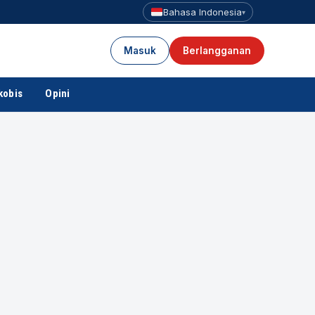
Bahasa Indonesia
▾
Masuk
Berlangganan
kobis
Opini