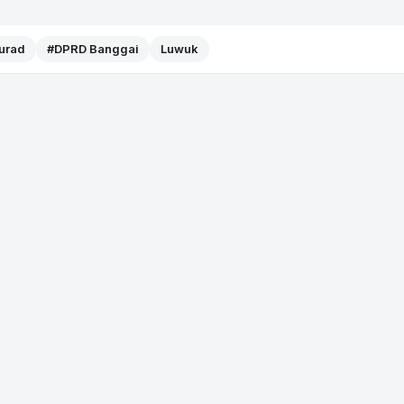
Murad
#DPRD Banggai
Luwuk