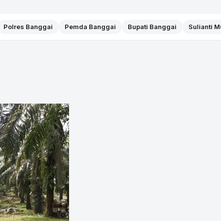
Polres Banggai
Pemda Banggai
Bupati Banggai
Sulianti 