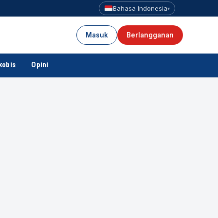
Bahasa Indonesia
▾
Masuk
Berlangganan
kobis
Opini