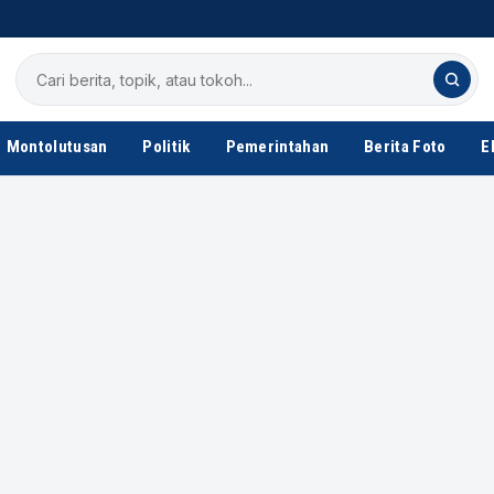
Cari
berita
Montolutusan
Politik
Pemerintahan
Berita Foto
E