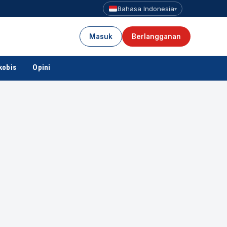
Bahasa Indonesia
▾
Masuk
Berlangganan
kobis
Opini