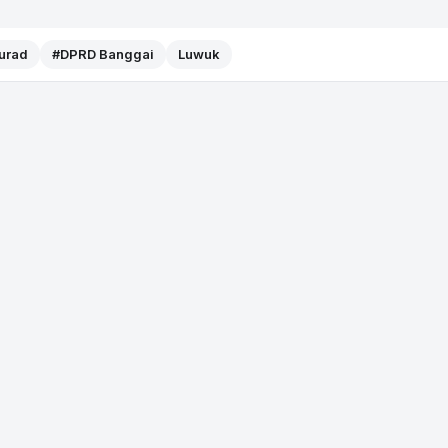
Murad
#DPRD Banggai
Luwuk