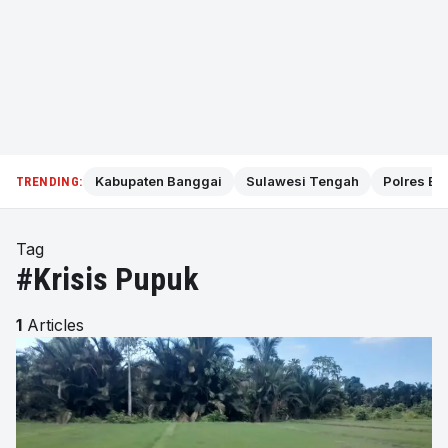
Kabupaten Banggai
Sulawesi Tengah
Polres Ba
TRENDING:
Tag
#Krisis Pupuk
1
Articles