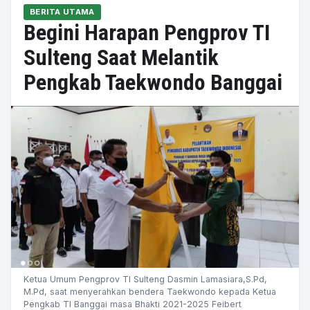
BERITA UTAMA
Begini Harapan Pengprov TI
Sulteng Saat Melantik
Pengkab Taekwondo Banggai
Ketua Umum Pengprov TI Sulteng Dasmin Lamasiara,S.Pd,
M.Pd, saat menyerahkan bendera Taekwondo kepada Ketua
Pengkab TI Banggai masa Bhakti 2021-2025 Feibert