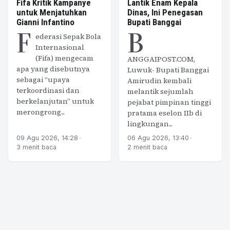
Fifa Kritik Kampanye
Lantik Enam Kepala
untuk Menjatuhkan
Dinas, Ini Penegasan
Gianni Infantino
Bupati Banggai
F
B
ederasi Sepak Bola
Internasional
(Fifa) mengecam
ANGGAIPOST.COM,
apa yang disebutnya
Luwuk- Bupati Banggai
sebagai “upaya
Amirudin kembali
terkoordinasi dan
melantik sejumlah
berkelanjutan” untuk
pejabat pimpinan tinggi
merongrong...
pratama eselon IIb di
lingkungan...
09 Agu 2026, 14:28
•
06 Agu 2026, 13:40
•
3 menit baca
2 menit baca