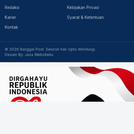
Redaksi
Kebijakan Privasi
Karier
Syarat & Ketentuan
Kontak
© 2026 Banggai Post. Seluruh hak cipta dilindungi.
Desain By:
Jasa Websiteku