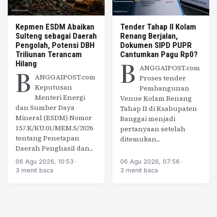
Kepmen ESDM Abaikan
Tender Tahap II Kolam
Sulteng sebagai Daerah
Renang Berjalan,
Pengolah, Potensi DBH
Dokumen SIPD PUPR
Triliunan Terancam
Cantumkan Pagu Rp0?
B
Hilang
ANGGAIPOST.com
B
ANGGAIPOST.com
Proses tender
Keputusan
Pembangunan
Menteri Energi
Venue Kolam Renang
dan Sumber Daya
Tahap II di Ksabupaten
Mineral (ESDM) Nomor
Banggai menjadi
157.K/KU.01/MEM.S/2026
pertanyaan setelah
tentang Penetapan
ditemukan...
Daerah Penghasil dan...
06 Agu 2026, 10:53
•
06 Agu 2026, 07:56
•
3 menit baca
3 menit baca