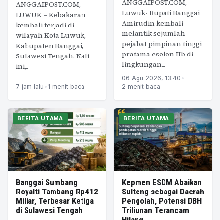
ANGGAIPOST.COM,
ANGGAIPOST.COM,
Luwuk- Bupati Banggai
LUWUK – Kebakaran
Amirudin kembali
kembali terjadi di
melantik sejumlah
wilayah Kota Luwuk,
pejabat pimpinan tinggi
Kabupaten Banggai,
pratama eselon IIb di
Sulawesi Tengah. Kali
lingkungan...
ini,...
06 Agu 2026, 13:40
•
7 jam lalu
•
1 menit baca
2 menit baca
BERITA UTAMA
BERITA UTAMA
Banggai Sumbang
Kepmen ESDM Abaikan
Royalti Tambang Rp412
Sulteng sebagai Daerah
Miliar, Terbesar Ketiga
Pengolah, Potensi DBH
di Sulawesi Tengah
Triliunan Terancam
Hilang