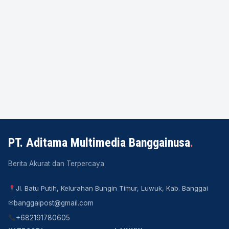
PT. Aditama Multimedia Banggainusa
.
Berita Akurat dan Terpercaya
Jl. Batu Putih, Kelurahan Bungin Timur, Luwuk, Kab. Banggai
✉
banggaipost@gmail.com
+682191780605