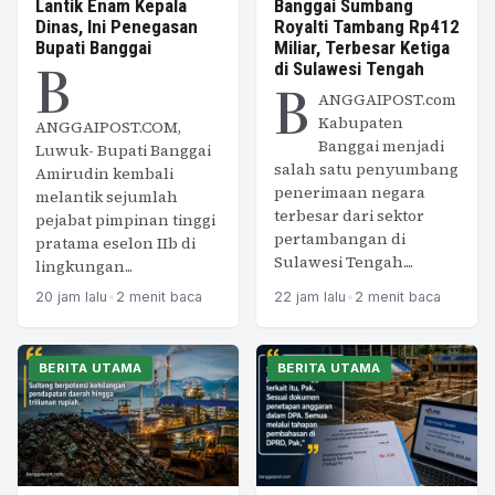
Lantik Enam Kepala
Banggai Sumbang
Dinas, Ini Penegasan
Royalti Tambang Rp412
Bupati Banggai
Miliar, Terbesar Ketiga
B
di Sulawesi Tengah
B
ANGGAIPOST.com
Kabupaten
ANGGAIPOST.COM,
Banggai menjadi
Luwuk- Bupati Banggai
salah satu penyumbang
Amirudin kembali
penerimaan negara
melantik sejumlah
terbesar dari sektor
pejabat pimpinan tinggi
pertambangan di
pratama eselon IIb di
Sulawesi Tengah....
lingkungan...
20 jam lalu
•
2 menit baca
22 jam lalu
•
2 menit baca
BERITA UTAMA
BERITA UTAMA