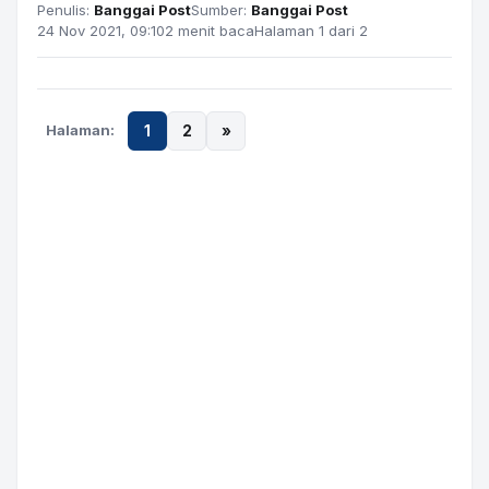
Penulis:
Banggai Post
Sumber:
Banggai Post
24 Nov 2021, 09:10
2 menit baca
Halaman 1 dari 2
Halaman:
1
2
»