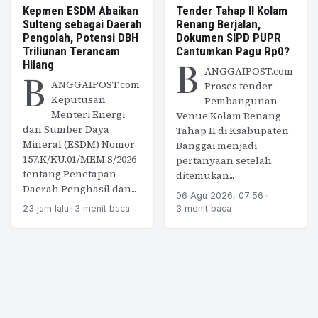
Kepmen ESDM Abaikan
Tender Tahap II Kolam
Sulteng sebagai Daerah
Renang Berjalan,
Pengolah, Potensi DBH
Dokumen SIPD PUPR
Triliunan Terancam
Cantumkan Pagu Rp0?
B
Hilang
ANGGAIPOST.com
B
ANGGAIPOST.com
Proses tender
Keputusan
Pembangunan
Menteri Energi
Venue Kolam Renang
dan Sumber Daya
Tahap II di Ksabupaten
Mineral (ESDM) Nomor
Banggai menjadi
157.K/KU.01/MEM.S/2026
pertanyaan setelah
tentang Penetapan
ditemukan...
Daerah Penghasil dan...
06 Agu 2026, 07:56
•
23 jam lalu
•
3 menit baca
3 menit baca