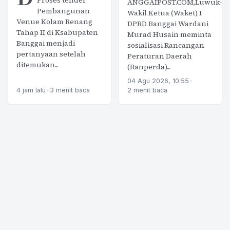
Proses tender
ANGGAIPOST.COM,Luwuk-
Pembangunan
Wakil Ketua (Waket) I
Venue Kolam Renang
DPRD Banggai Wardani
Tahap II di Ksabupaten
Murad Husain meminta
Banggai menjadi
sosialisasi Rancangan
pertanyaan setelah
Peraturan Daerah
ditemukan...
(Ranperda)...
04 Agu 2026, 10:55
•
4 jam lalu
•
3 menit baca
2 menit baca