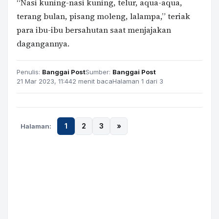
“Nasi kuning-nasi kuning, telur, aqua-aqua,
terang bulan, pisang moleng, lalampa,” teriak
para ibu-ibu bersahutan saat menjajakan
dagangannya.
Penulis:
Banggai Post
Sumber:
Banggai Post
21 Mar 2023, 11:44
2 menit baca
Halaman 1 dari 3
Halaman:
1
2
3
»