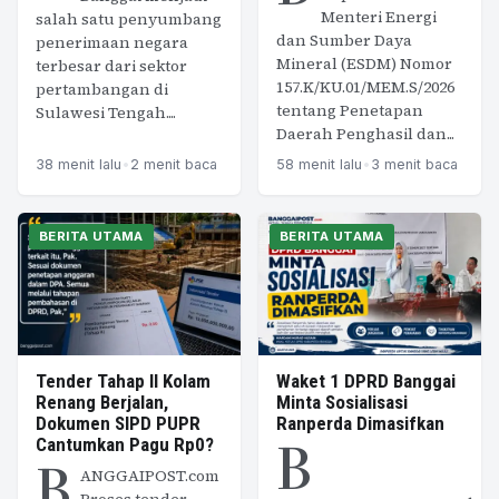
Menteri Energi
salah satu penyumbang
dan Sumber Daya
penerimaan negara
Mineral (ESDM) Nomor
terbesar dari sektor
157.K/KU.01/MEM.S/2026
pertambangan di
tentang Penetapan
Sulawesi Tengah....
Daerah Penghasil dan...
38 menit lalu
•
2 menit baca
58 menit lalu
•
3 menit baca
BERITA UTAMA
BERITA UTAMA
Tender Tahap II Kolam
Waket 1 DPRD Banggai
Renang Berjalan,
Minta Sosialisasi
Dokumen SIPD PUPR
Ranperda Dimasifkan
B
Cantumkan Pagu Rp0?
B
ANGGAIPOST.com