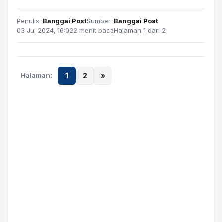
Penulis:
Banggai Post
Sumber:
Banggai Post
03 Jul 2024, 16:02
2 menit baca
Halaman 1 dari 2
Halaman:
1
2
»