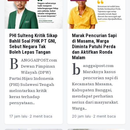
PHI Sulteng Kritik Sikap
Marak Pencurian Sapi
Bahlil Soal PHK PT GNI,
di Masama, Warga
Sebut Negara Tak
Diminta Patuhi Perda
Boleh Lepas Tangan
dan Aktifkan Ronda
B
Malam
ANGGAIPOST.com
b
anggaipost.com
Dewan Pimpinan
Maraknya kasus
Wilayah (DPW)
pencurian sapi di
Partai Hijau Indonesia
Kecamatan Masama,
(PHI) Sulawesi Tengah
Kabupaten Banggai,
melontarkan kritik
mendapat perhatian
keras terhadap
serius dari masyarakat.
pernyataan...
Warga...
17 jam lalu
•
2 menit baca
20 jam lalu
•
2 menit baca