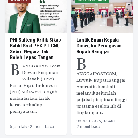
PHI Sulteng Kritik Sikap
Lantik Enam Kepala
Bahlil Soal PHK PT GNI,
Dinas, Ini Penegasan
Sebut Negara Tak
Bupati Banggai
B
Boleh Lepas Tangan
B
ANGGAIPOST.com
Dewan Pimpinan
ANGGAIPOST.COM,
Wilayah (DPW)
Luwuk- Bupati Banggai
Partai Hijau Indonesia
Amirudin kembali
(PHI) Sulawesi Tengah
melantik sejumlah
melontarkan kritik
pejabat pimpinan tinggi
keras terhadap
pratama eselon IIb di
pernyataan...
lingkungan...
06 Agu 2026, 13:40
•
5 jam lalu
•
2 menit baca
2 menit baca