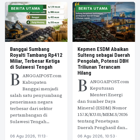
BERITA UTAMA
BERITA UTAMA
Banggai Sumbang
Kepmen ESDM Abaikan
Royalti Tambang Rp412
Sulteng sebagai Daerah
Miliar, Terbesar Ketiga
Pengolah, Potensi DBH
di Sulawesi Tengah
Triliunan Terancam
B
Hilang
ANGGAIPOST.com
B
ANGGAIPOST.com
Kabupaten
Keputusan
Banggai menjadi
Menteri Energi
salah satu penyumbang
dan Sumber Daya
penerimaan negara
Mineral (ESDM) Nomor
terbesar dari sektor
157.K/KU.01/MEM.S/2026
pertambangan di
tentang Penetapan
Sulawesi Tengah....
Daerah Penghasil dan...
06 Agu 2026, 11:13
•
06 Agu 2026, 10:53
•