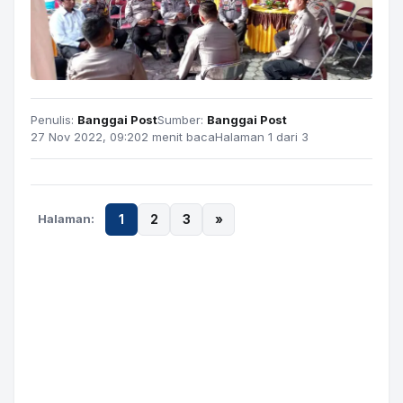
Penulis:
Banggai Post
Sumber:
Banggai Post
27 Nov 2022, 09:20
2 menit baca
Halaman 1 dari 3
Halaman:
1
2
3
»