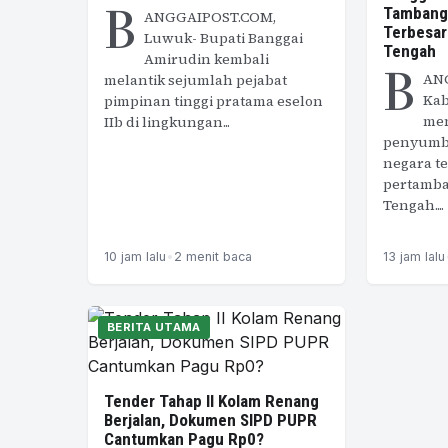
B
Tambang 
ANGGAIPOST.COM,
Terbesar
Luwuk- Bupati Banggai
Tengah
Amirudin kembali
B
AN
melantik sejumlah pejabat
Kab
pimpinan tinggi pratama eselon
men
IIb di lingkungan...
penyumb
negara te
pertamba
Tengah....
10 jam lalu
•
2 menit baca
13 jam lalu
BERITA UTAMA
Tender Tahap II Kolam Renang
Berjalan, Dokumen SIPD PUPR
Cantumkan Pagu Rp0?