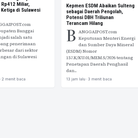
Rp412 Miliar,
Kepmen ESDM Abaikan Sulteng
 Ketiga di Sulawesi
sebagai Daerah Pengolah,
Potensi DBH Triliunan
Terancam Hilang
GGAIPOST.com
B
upaten Banggai
ANGGAIPOST.com
jadi salah satu
Keputusan Menteri Energi
ang penerimaan
dan Sumber Daya Mineral
rbesar dari sektor
(ESDM) Nomor
ngan di Sulawesi
157.K/KU.01/MEM.S/2026 tentang
Penetapan Daerah Penghasil
dan...
•
2 menit baca
13 jam lalu
•
3 menit baca