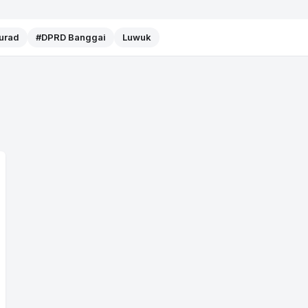
Murad
#DPRD Banggai
Luwuk