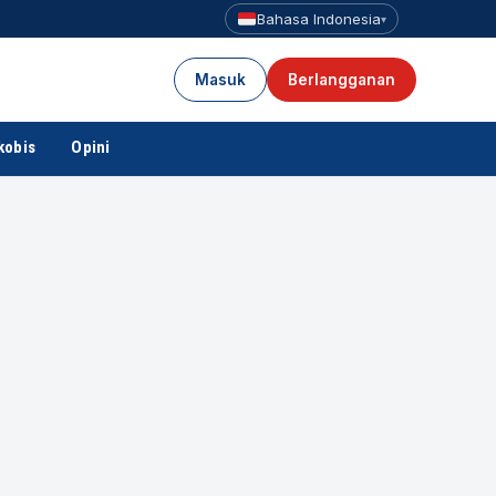
Bahasa Indonesia
▾
Masuk
Berlangganan
kobis
Opini