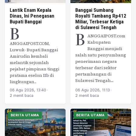
Lantik Enam Kepala
Banggai Sumbang
Dinas, Ini Penegasan
Royalti Tambang Rp412
Bupati Banggai
Miliar, Terbesar Ketiga
B
di Sulawesi Tengah
B
ANGGAIPOST.com
Kabupaten
ANGGAIPOST.COM,
Banggai menjadi
Luwuk- Bupati Banggai
salah satu penyumbang
Amirudin kembali
penerimaan negara
melantik sejumlah
terbesar dari sektor
pejabat pimpinan tinggi
pertambangan di
pratama eselon IIb di
Sulawesi Tengah....
lingkungan...
06 Agu 2026, 13:40
•
06 Agu 2026, 11:13
•
2 menit baca
2 menit baca
BERITA UTAMA
BERITA UTAMA