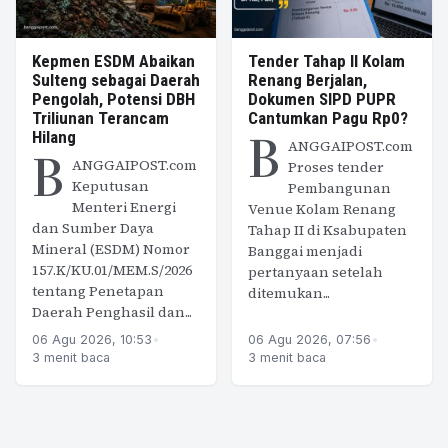
Kepmen ESDM Abaikan
Tender Tahap II Kolam
Sulteng sebagai Daerah
Renang Berjalan,
Pengolah, Potensi DBH
Dokumen SIPD PUPR
Triliunan Terancam
Cantumkan Pagu Rp0?
B
Hilang
ANGGAIPOST.com
B
ANGGAIPOST.com
Proses tender
Keputusan
Pembangunan
Menteri Energi
Venue Kolam Renang
dan Sumber Daya
Tahap II di Ksabupaten
Mineral (ESDM) Nomor
Banggai menjadi
157.K/KU.01/MEM.S/2026
pertanyaan setelah
tentang Penetapan
ditemukan...
Daerah Penghasil dan...
06 Agu 2026, 10:53
•
06 Agu 2026, 07:56
•
3 menit baca
3 menit baca