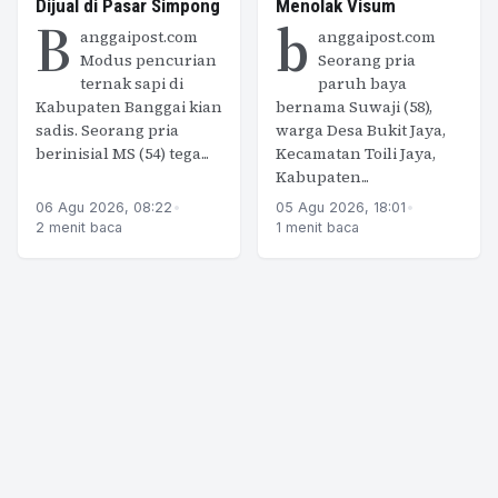
Dijual di Pasar Simpong
Menolak Visum
B
b
anggaipost.com
anggaipost.com
Modus pencurian
Seorang pria
ternak sapi di
paruh baya
Kabupaten Banggai kian
bernama Suwaji (58),
sadis. Seorang pria
warga Desa Bukit Jaya,
berinisial MS (54) tega...
Kecamatan Toili Jaya,
Kabupaten...
06 Agu 2026, 08:22
•
05 Agu 2026, 18:01
•
2 menit baca
1 menit baca