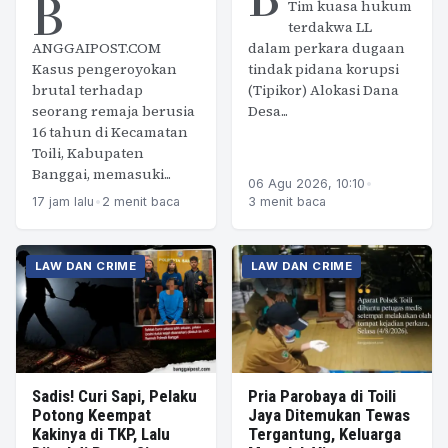
B
Tim kuasa hukum
terdakwa LL
ANGGAIPOST.COM
dalam perkara dugaan
Kasus pengeroyokan
tindak pidana korupsi
brutal terhadap
(Tipikor) Alokasi Dana
seorang remaja berusia
Desa...
16 tahun di Kecamatan
Toili, Kabupaten
Banggai, memasuki...
06 Agu 2026, 10:10
•
17 jam lalu
•
2 menit baca
3 menit baca
LAW DAN CRIME
LAW DAN CRIME
Sadis! Curi Sapi, Pelaku
Pria Parobaya di Toili
Potong Keempat
Jaya Ditemukan Tewas
Kakinya di TKP, Lalu
Tergantung, Keluarga