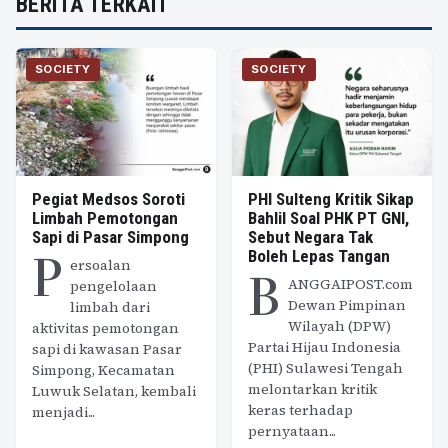
BERITA TERKAIT
SOCIETY
SOCIETY
Pegiat Medsos Soroti
PHI Sulteng Kritik Sikap
Limbah Pemotongan
Bahlil Soal PHK PT GNI,
Sapi di Pasar Simpong
Sebut Negara Tak
P
Boleh Lepas Tangan
ersoalan
B
ANGGAIPOST.com
pengelolaan
Dewan Pimpinan
limbah dari
Wilayah (DPW)
aktivitas pemotongan
Partai Hijau Indonesia
sapi di kawasan Pasar
(PHI) Sulawesi Tengah
Simpong, Kecamatan
melontarkan kritik
Luwuk Selatan, kembali
keras terhadap
menjadi...
pernyataan...