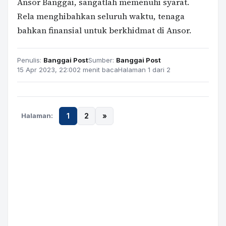
Ansor Banggai, sangatlah memenuhi syarat.
Rela menghibahkan seluruh waktu, tenaga
bahkan finansial untuk berkhidmat di Ansor.
Penulis:
Banggai Post
Sumber:
Banggai Post
15 Apr 2023, 22:00
2 menit baca
Halaman 1 dari 2
Halaman:
1
2
»