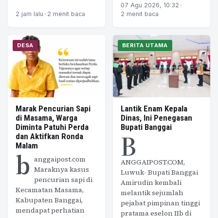
07 Agu 2026, 10:32
•
2 jam lalu
•
2 menit baca
2 menit baca
DESA
BERITA UTAMA
Marak Pencurian Sapi
Lantik Enam Kepala
di Masama, Warga
Dinas, Ini Penegasan
Diminta Patuhi Perda
Bupati Banggai
B
dan Aktifkan Ronda
Malam
b
anggaipost.com
ANGGAIPOST.COM,
Maraknya kasus
Luwuk- Bupati Banggai
pencurian sapi di
Amirudin kembali
Kecamatan Masama,
melantik sejumlah
Kabupaten Banggai,
pejabat pimpinan tinggi
mendapat perhatian
pratama eselon IIb di