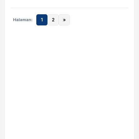
Halaman:
1
2
»