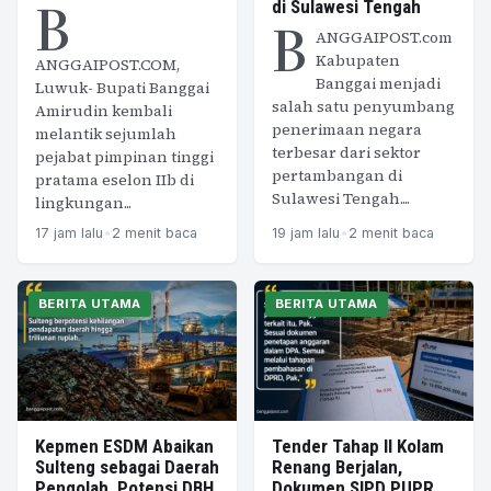
B
di Sulawesi Tengah
B
ANGGAIPOST.com
Kabupaten
ANGGAIPOST.COM,
Banggai menjadi
Luwuk- Bupati Banggai
salah satu penyumbang
Amirudin kembali
penerimaan negara
melantik sejumlah
terbesar dari sektor
pejabat pimpinan tinggi
pertambangan di
pratama eselon IIb di
Sulawesi Tengah....
lingkungan...
17 jam lalu
•
2 menit baca
19 jam lalu
•
2 menit baca
BERITA UTAMA
BERITA UTAMA
Kepmen ESDM Abaikan
Tender Tahap II Kolam
Sulteng sebagai Daerah
Renang Berjalan,
Pengolah, Potensi DBH
Dokumen SIPD PUPR