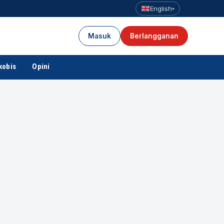
English
▾
Masuk
Berlangganan
kobis
Opini