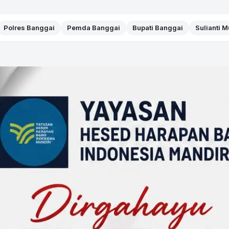
Polres Banggai
Pemda Banggai
Bupati Banggai
Sulianti 