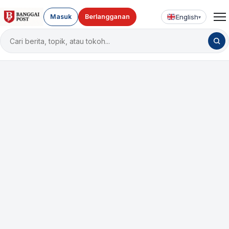
English
Masuk
Berlangganan
▾
Cari
berita