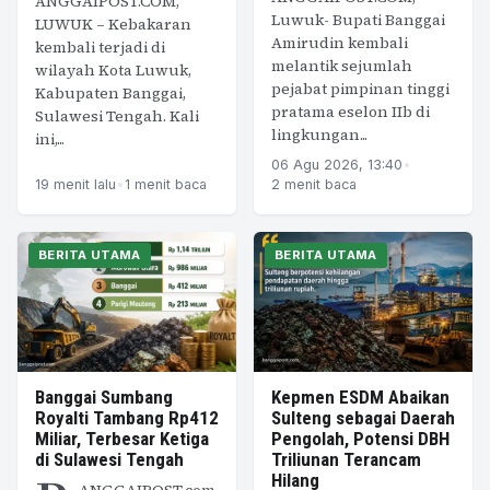
ANGGAIPOST.COM,
Luwuk- Bupati Banggai
LUWUK – Kebakaran
Amirudin kembali
kembali terjadi di
melantik sejumlah
wilayah Kota Luwuk,
pejabat pimpinan tinggi
Kabupaten Banggai,
pratama eselon IIb di
Sulawesi Tengah. Kali
lingkungan...
ini,...
06 Agu 2026, 13:40
•
19 menit lalu
•
1 menit baca
2 menit baca
BERITA UTAMA
BERITA UTAMA
Banggai Sumbang
Kepmen ESDM Abaikan
Royalti Tambang Rp412
Sulteng sebagai Daerah
Miliar, Terbesar Ketiga
Pengolah, Potensi DBH
di Sulawesi Tengah
Triliunan Terancam
Hilang