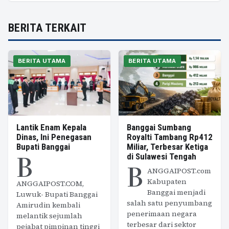
BERITA TERKAIT
BERITA UTAMA
BERITA UTAMA
Lantik Enam Kepala
Banggai Sumbang
Dinas, Ini Penegasan
Royalti Tambang Rp412
Bupati Banggai
Miliar, Terbesar Ketiga
B
di Sulawesi Tengah
B
ANGGAIPOST.com
Kabupaten
ANGGAIPOST.COM,
Banggai menjadi
Luwuk- Bupati Banggai
salah satu penyumbang
Amirudin kembali
penerimaan negara
melantik sejumlah
terbesar dari sektor
pejabat pimpinan tinggi