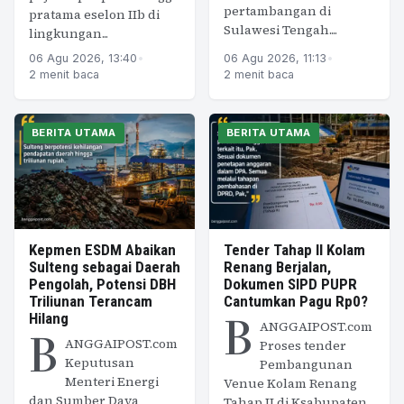
pertambangan di
pratama eselon IIb di
Sulawesi Tengah....
lingkungan...
06 Agu 2026, 13:40
•
06 Agu 2026, 11:13
•
2 menit baca
2 menit baca
BERITA UTAMA
BERITA UTAMA
Kepmen ESDM Abaikan
Tender Tahap II Kolam
Sulteng sebagai Daerah
Renang Berjalan,
Pengolah, Potensi DBH
Dokumen SIPD PUPR
Triliunan Terancam
Cantumkan Pagu Rp0?
B
Hilang
ANGGAIPOST.com
B
ANGGAIPOST.com
Proses tender
Keputusan
Pembangunan
Menteri Energi
Venue Kolam Renang
dan Sumber Daya
Tahap II di Ksabupaten