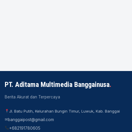
PT. Aditama Multimedia Banggainusa
.
Berita Akurat dan Terpercaya
Jl. Batu Putih, Kelurahan Bungin Timur, Luwuk, Kab. Banggai
✉
banggaipost@gmail.com
+682191780605