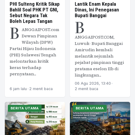
PHI Sulteng Kritik Sikap
Lantik Enam Kepala
Bahlil Soal PHK PT GNI,
Dinas, Ini Penegasan
Sebut Negara Tak
Bupati Banggai
B
Boleh Lepas Tangan
B
ANGGAIPOST.com
Dewan Pimpinan
ANGGAIPOST.COM,
Wilayah (DPW)
Luwuk- Bupati Banggai
Partai Hijau Indonesia
Amirudin kembali
(PHI) Sulawesi Tengah
melantik sejumlah
melontarkan kritik
pejabat pimpinan tinggi
keras terhadap
pratama eselon IIb di
pernyataan...
lingkungan...
06 Agu 2026, 13:40
•
6 jam lalu
•
2 menit baca
2 menit baca
BERITA UTAMA
BERITA UTAMA