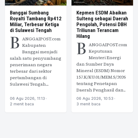
Banggai Sumbang
Kepmen ESDM Abaikan
Royalti Tambang Rp412
Sulteng sebagai Daerah
Miliar, Terbesar Ketiga
Pengolah, Potensi DBH
di Sulawesi Tengah
Triliunan Terancam
B
Hilang
ANGGAIPOST.com
B
ANGGAIPOST.com
Kabupaten
Keputusan
Banggai menjadi
Menteri Energi
salah satu penyumbang
dan Sumber Daya
penerimaan negara
Mineral (ESDM) Nomor
terbesar dari sektor
157.K/KU.01/MEM.S/2026
pertambangan di
tentang Penetapan
Sulawesi Tengah....
Daerah Penghasil dan...
06 Agu 2026, 11:13
•
06 Agu 2026, 10:53
•
2 menit baca
3 menit baca