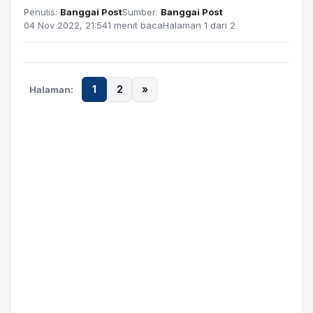
Penulis:
Banggai Post
Sumber:
Banggai Post
04 Nov 2022, 21:54
1 menit baca
Halaman 1 dari 2
Halaman:
1
2
»