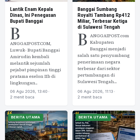
Lantik Enam Kepala
Banggai Sumbang
Dinas, Ini Penegasan
Royalti Tambang Rp412
Bupati Banggai
Miliar, Terbesar Ketiga
B
di Sulawesi Tengah
B
ANGGAIPOST.com
Kabupaten
ANGGAIPOST.COM,
Banggai menjadi
Luwuk- Bupati Banggai
salah satu penyumbang
Amirudin kembali
penerimaan negara
melantik sejumlah
terbesar dari sektor
pejabat pimpinan tinggi
pertambangan di
pratama eselon IIb di
Sulawesi Tengah....
lingkungan...
06 Agu 2026, 13:40
•
06 Agu 2026, 11:13
•
2 menit baca
2 menit baca
BERITA UTAMA
BERITA UTAMA