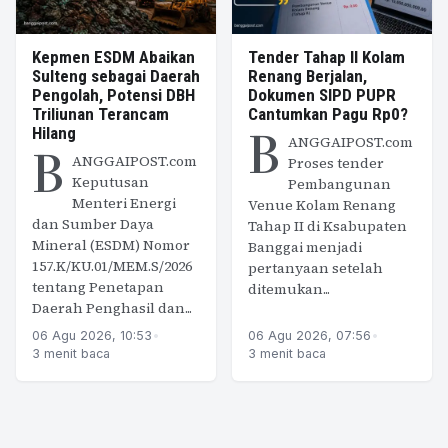
Kepmen ESDM Abaikan
Tender Tahap II Kolam
Sulteng sebagai Daerah
Renang Berjalan,
Pengolah, Potensi DBH
Dokumen SIPD PUPR
Triliunan Terancam
Cantumkan Pagu Rp0?
B
Hilang
ANGGAIPOST.com
B
ANGGAIPOST.com
Proses tender
Keputusan
Pembangunan
Menteri Energi
Venue Kolam Renang
dan Sumber Daya
Tahap II di Ksabupaten
Mineral (ESDM) Nomor
Banggai menjadi
157.K/KU.01/MEM.S/2026
pertanyaan setelah
tentang Penetapan
ditemukan...
Daerah Penghasil dan...
06 Agu 2026, 10:53
•
06 Agu 2026, 07:56
•
3 menit baca
3 menit baca