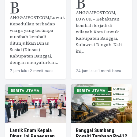
B
B
ANGGAIPOST.COM,
ANGGAIPOST.COM,Luwuk–
LUWUK – Kebakaran
Kepedulian terhadap
kembali terjadi di
warga yang tertimpa
wilayah Kota Luwuk,
musibah kembali
Kabupaten Banggai,
ditunjukkan Dinas
Sulawesi Tengah. Kali
Sosial (Dinsos)
ini,...
Kabupaten Banggai,
dengan menyalurkan...
7 jam lalu
•
2 menit baca
24 jam lalu
•
1 menit baca
BERITA UTAMA
BERITA UTAMA
Lantik Enam Kepala
Banggai Sumbang
Dinas, Ini Penegasan
Royalti Tambang Rp412