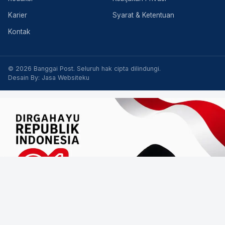
Karier
Syarat & Ketentuan
Kontak
© 2026 Banggai Post. Seluruh hak cipta dilindungi.
Desain By:
Jasa Websiteku