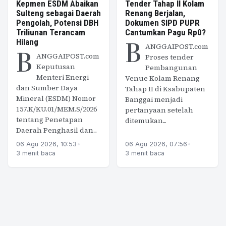
Kepmen ESDM Abaikan
Tender Tahap II Kolam
Sulteng sebagai Daerah
Renang Berjalan,
Pengolah, Potensi DBH
Dokumen SIPD PUPR
Triliunan Terancam
Cantumkan Pagu Rp0?
B
Hilang
ANGGAIPOST.com
B
ANGGAIPOST.com
Proses tender
Keputusan
Pembangunan
Menteri Energi
Venue Kolam Renang
dan Sumber Daya
Tahap II di Ksabupaten
Mineral (ESDM) Nomor
Banggai menjadi
157.K/KU.01/MEM.S/2026
pertanyaan setelah
tentang Penetapan
ditemukan...
Daerah Penghasil dan...
06 Agu 2026, 10:53
•
06 Agu 2026, 07:56
•
3 menit baca
3 menit baca