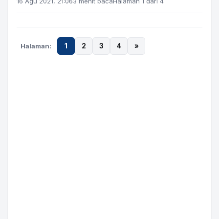
16 Agu 2021, 21:06
3 menit baca
Halaman 1 dari 4
Halaman:
1
2
3
4
»