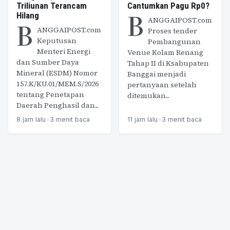
Triliunan Terancam
Cantumkan Pagu Rp0?
B
Hilang
ANGGAIPOST.com
B
ANGGAIPOST.com
Proses tender
Keputusan
Pembangunan
Menteri Energi
Venue Kolam Renang
dan Sumber Daya
Tahap II di Ksabupaten
Mineral (ESDM) Nomor
Banggai menjadi
157.K/KU.01/MEM.S/2026
pertanyaan setelah
tentang Penetapan
ditemukan...
Daerah Penghasil dan...
8 jam lalu
•
3 menit baca
11 jam lalu
•
3 menit baca