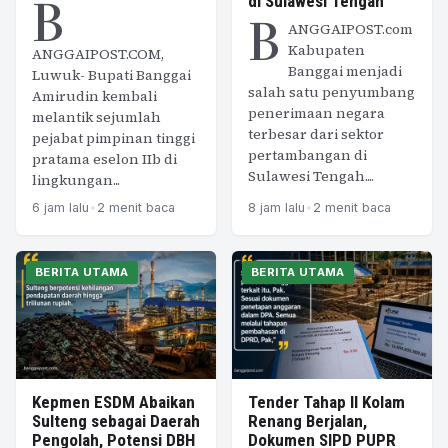
B
di Sulawesi Tengah
B
ANGGAIPOST.com
Kabupaten
ANGGAIPOST.COM,
Banggai menjadi
Luwuk- Bupati Banggai
salah satu penyumbang
Amirudin kembali
penerimaan negara
melantik sejumlah
terbesar dari sektor
pejabat pimpinan tinggi
pertambangan di
pratama eselon IIb di
Sulawesi Tengah....
lingkungan...
6 jam lalu
•
2 menit baca
8 jam lalu
•
2 menit baca
BERITA UTAMA
BERITA UTAMA
Kepmen ESDM Abaikan
Tender Tahap II Kolam
Sulteng sebagai Daerah
Renang Berjalan,
Pengolah, Potensi DBH
Dokumen SIPD PUPR