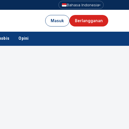
Bahasa Indonesia
▾
Masuk
Berlangganan
kobis
Opini