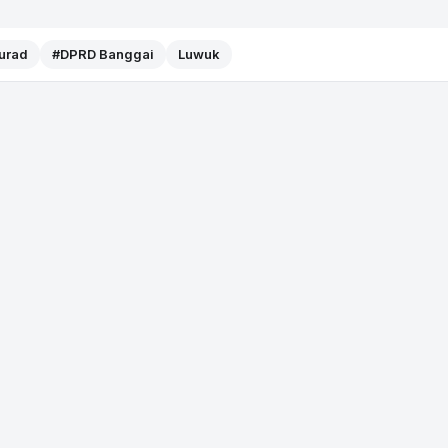
Murad
#DPRD Banggai
Luwuk