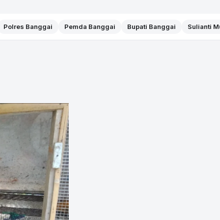
Polres Banggai
Pemda Banggai
Bupati Banggai
Sulianti 