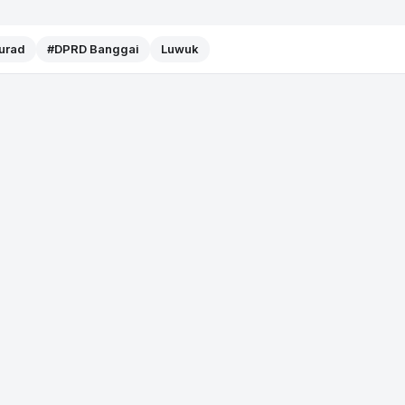
Murad
#DPRD Banggai
Luwuk