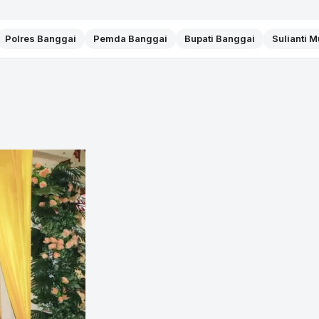
Polres Banggai
Pemda Banggai
Bupati Banggai
Sulianti 