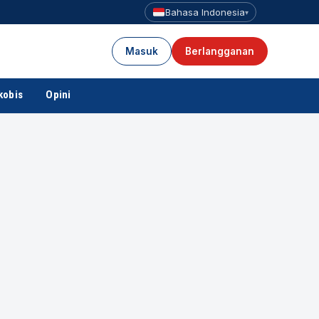
Bahasa Indonesia
▾
Masuk
Berlangganan
kobis
Opini